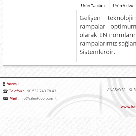
Ürün Tanıtım
Ürün Video
Gelişen teknolojin
rampalar optimum k
olarak EN normların
rampalarımız sağlam
Sistemlerdir.
Adres :
ANASAYFA
KUR
Telefon :
+90 532 740 78 43
Mail :
info@silentdoor.com.tr
www. foto