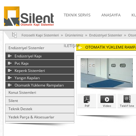
TEKNİK SERVİS
ANASAYFA
K
Fotoselli Kapi Sistemleri
Ürünlerimiz
Endüstriyel Sistemler
Otom
İLETİŞİM
OTOMATİK YÜKLEME RAMP
Endüstriyel Sistemler
Endüstriyel Kapı
Pvc Kapı
Kepenk Sistemleri
Yangın Kapıları
Otomatik Yükleme Rampaları
Konut Sistemleri
Silent
Pdf
Video
Teklif İste
Teknik Destek
Yedek Parça & Aksesuarlar